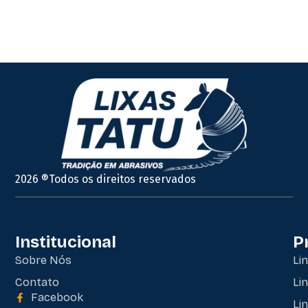
2026 ®Todos os direitos reservados
Institucional
P
Sobre Nós
Li
Contato
Li
Facebook
Li